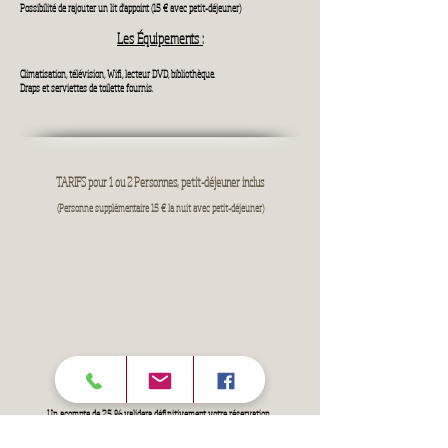
Possibilité de rajouter un lit d'appoint (15 € avec petit-déjeuner)
Les Équipements :
Climatisation, télévision, Wifi, lecteur DVD, bibliothèque.
Draps et serviettes de toilette fournis.
TARIFS pour 1 ou 2 Personnes, petit-déjeuner inclus
(Personne supplémentaire 15 €
la nuit avec petit-déjeuner
)
Un acompte de 25 % validera définitivement votre réservation.
Le règlement de votre séjour se fera sur place par chèque, virement ou espèces.